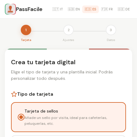
PassFacile
🇮🇹 IT
🇬🇧 EN
🇪🇸 ES
🇫🇷 FR
🇩🇪 DE
1
2
3
Tarjeta
Ajustes
Datos
Crea tu tarjeta digital
Elige el tipo de tarjeta y una plantilla inicial. Podrás
personalizar todo después.
Tipo de tarjeta
Tarjeta de sellos
Añade un sello por visita, ideal para cafeterías,
peluquerías, etc.