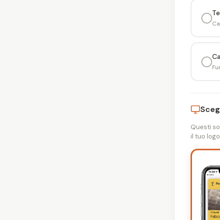
Te
Ca
Ca
Fu
Sceg
Questi so
il tuo logo