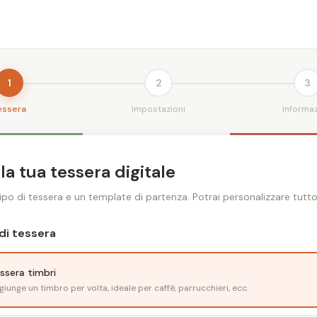
1
2
3
essera
Impostazioni
Informaz
la tua tessera digitale
 tipo di tessera e un template di partenza. Potrai personalizzare tutt
di tessera
ssera timbri
giunge un timbro per volta, ideale per caffè, parrucchieri, ecc.