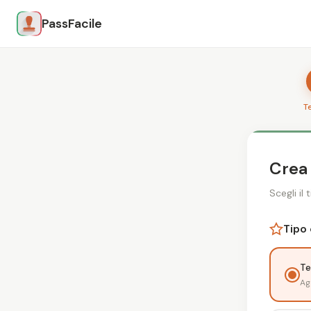
PassFacile
T
Crea 
Scegli il
Tipo 
Te
Ag