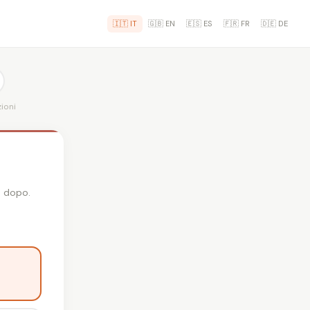
🇮🇹 IT
🇬🇧 EN
🇪🇸 ES
🇫🇷 FR
🇩🇪 DE
ioni
o dopo.