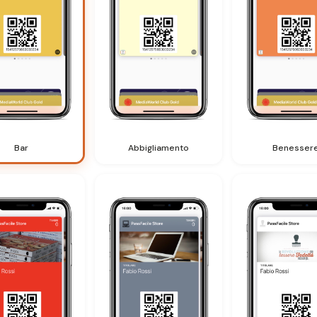
Bar
Abbigliamento
Benesser